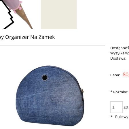
wy Organizer Na Zamek
Dostępnoś
Wysyłka w
Dostawa:
Cena nie zawiera ewent
80
Cena:
płatności
*
Rozmiar:
szt
*
- Pole w