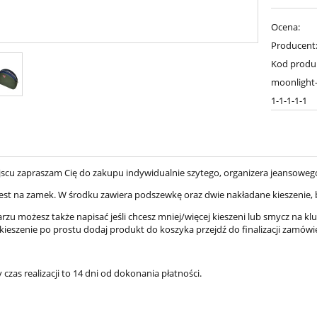
Ocena:
Producent
Kod produ
moonlight-2
1-1-1-1-1
scu zapraszam Cię do zakupu indywidualnie szytego, organizera jeansoweg
jest na zamek. W środku zawiera podszewkę oraz dwie nakładane kieszenie
u możesz także napisać jeśli chcesz mniej/więcej kieszeni lub smycz na kluc
kieszenie po prostu dodaj produkt do koszyka przejdź do finalizacji zamówi
 czas realizacji to 14 dni od dokonania płatności.
m