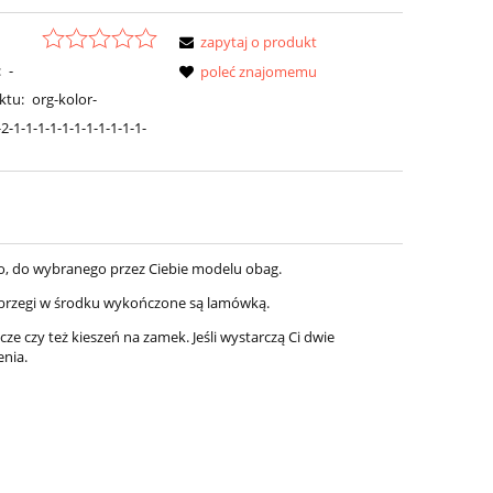
zapytaj o produkt
:
-
poleć znajomemu
ktu:
org-kolor-
-1-1-1-1-1-1-1-1-1-1-1-
o, do wybranego przez Ciebie modelu obag.
, brzegi w środku wykończone są lamówką.
ze czy też kieszeń na zamek. Jeśli wystarczą Ci dwie
enia.