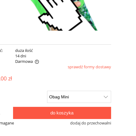
ć:
duża ilość
:
14 dni
Darmowa
sprawdź formy dostawy
ualnych kosztów
,00 zł
do koszyka
.
ymagane
dodaj do przechowalni