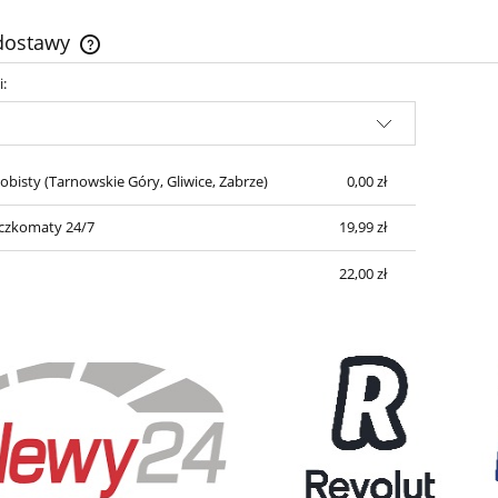
 dostawy
i:
Cena nie zawiera ewentualnych kosztów
płatności
obisty
(Tarnowskie Góry, Gliwice, Zabrze)
0,00 zł
czkomaty 24/7
19,99 zł
22,00 zł