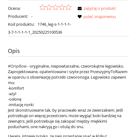
Ocena:
zapytaj o produkt
Producent:
-
poleć znajomemu
Kod produktu:
1746_leg-s-1-1-1-1-
3-7-1-1-1-1-1_20250225100536
Opis
#Oripillow
- oryginalne, niepowtarzalne, czworokątne legowisko.
Zaprojektowane, opatentowane i szyte przez PrzeszyjmyToRazem
w oparciu o obserwację potrzeb czworonoga. Legowisko zapewni
mu:
-komfort
-azyl
-osłonę
-imitację norki
Jest skonstruowane tak, by pracowało wraz ze zwierzakiem. Jeśli
potrzebuje on więcej przestrzeni, może wygiąć boki bardziej na
zewnątrz, jeśli potrzebuje się zakopać między miękkimi
poduchami, one nakryją go i otulą do snu.
Uwaga, istnieje ryzyko, że pies przestanie spać w łóżku!