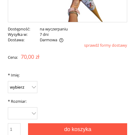
Dostępność:
na wyczerpaniu
Wysyłka w:
7 dni
Dostawa:
Darmowa
sprawdź formy dostawy
Cena nie zawiera ewentualnych kosztów płatności
70,00 zł
Cena:
*
Imię:
*
Rozmiar:
do koszyka