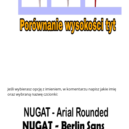
Jeśli wybierasz opcję z imieniem, w komentarzu napisz jakie imię
oraz wybraną nazwę czcionki: