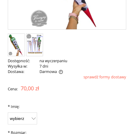
Dostępność:
na wyczerpaniu
Wysyłka w:
7 dni
Dostawa:
Darmowa
sprawdź formy dostawy
Cena nie zawiera ewentualnych kosztów płatności
70,00 zł
Cena:
*
Imię:
*
Rozmiar: