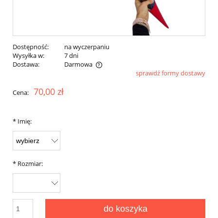
Dostępność:
na wyczerpaniu
Wysyłka w:
7 dni
Dostawa:
Darmowa
sprawdź formy dostawy
Cena nie zawiera ewentualnych kosztów płatności
70,00 zł
Cena:
*
Imię:
*
Rozmiar:
do koszyka