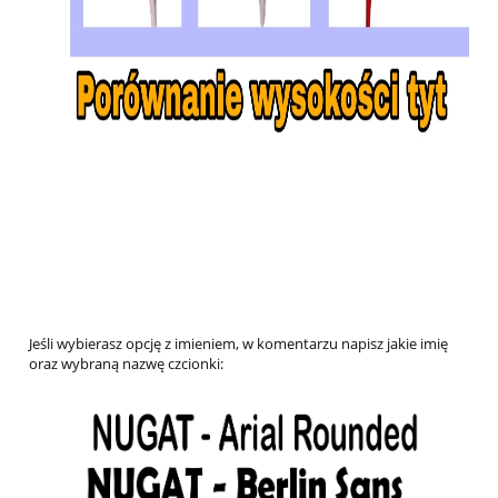
Jeśli wybierasz opcję z imieniem, w komentarzu napisz jakie imię
oraz wybraną nazwę czcionki: