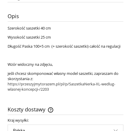
Opis
Szerokość saszetki 40 cm
Wysokość saszetki 25 cm
Długość Paska 100+5 cm (+ szerokość saszetki) całość na regulacji
Wzór widoczny na zdjęciu,
jeśli chcesz skomponować własny model saszetki, zapraszam do
skorzystania z:
https://przeszyjmytorazem.pl/pl/p/SaszetkaNerka-XL-wedlug-
wlasnej-koncepcji-/2203
Koszty dostawy
Cena nie zawiera ewentualnych kosztów płatności
Kraj wysyłki: