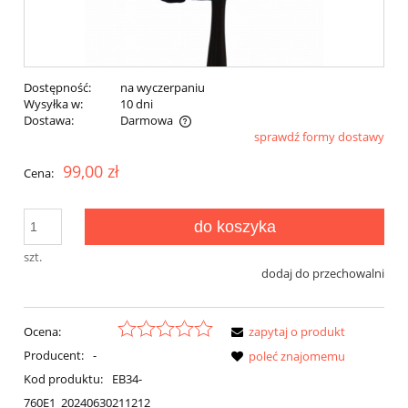
Dostępność:
na wyczerpaniu
Wysyłka w:
10 dni
Dostawa:
Darmowa
sprawdź formy dostawy
Cena nie zawiera ewentualnych kosztów płatności
99,00 zł
Cena:
do koszyka
szt.
dodaj do przechowalni
Ocena:
zapytaj o produkt
Producent:
-
poleć znajomemu
Kod produktu:
EB34-
760E1_20240630211212