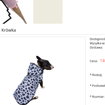
e Krówka
Dostępnoś
Wysyłka w
Dostawa:
Cena nie zawiera ewent
14
Cena:
płatności
*
Rodzaj:
*
Podszew
*
Rozmiar: