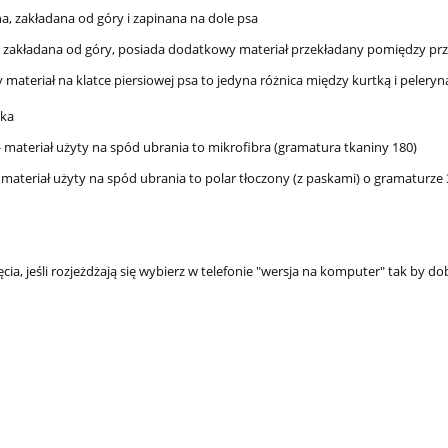
na, zakładana od góry i zapinana na dole psa
, zakładana od góry, posiada dodatkowy materiał przekładany pomiędzy prz
materiał na klatce piersiowej psa to jedyna różnica między kurtką i peleryn
wka
- materiał użyty na spód ubrania to mikrofibra (gramatura tkaniny 180)
 materiał użyty na spód ubrania to polar tłoczony (z paskami) o gramaturze 
ęcia, jeśli rozjeżdżają się wybierz w telefonie "wersja na komputer" tak by do