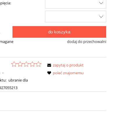
pięcia:
do koszyka
.
ymagane
dodaj do przechowalni
zapytaj o produkt
:
-
poleć znajomemu
ktu:
ubranie dla
927055213