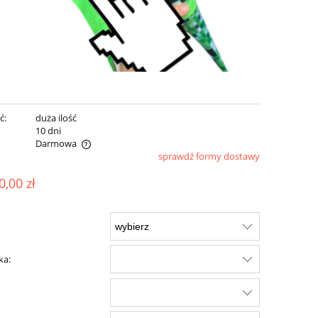
ć:
duża ilość
:
10 dni
Darmowa
sprawdź formy dostawy
ualnych kosztów
0,00 zł
ka: