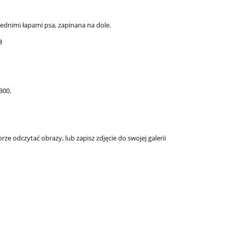
ednimi łapami psa, zapinana na dole.
ą
300.
brze odczytać obrazy, lub zapisz zdjęcie do swojej galerii