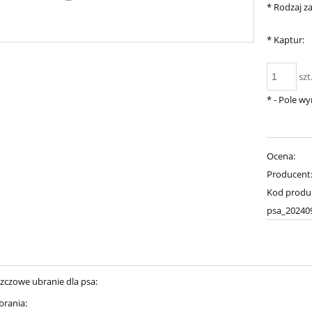
*
Rodzaj za
*
Kaptur:
szt
*
- Pole w
Ocena:
Producent
Kod produ
psa_20240
zczowe ubranie dla psa:
brania: