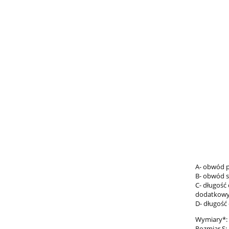
A- obwód 
B- obwód s
C- długość
dodatkowy
D- długość 
Wymiary*:
Rozmiar S: