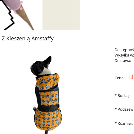
 Z Kieszenią Amstaffy
Dostępnoś
Wysyłka w
Dostawa:
Cena nie zawiera ewent
14
Cena:
płatności
*
Rodzaj:
*
Podszew
*
Rozmiar: