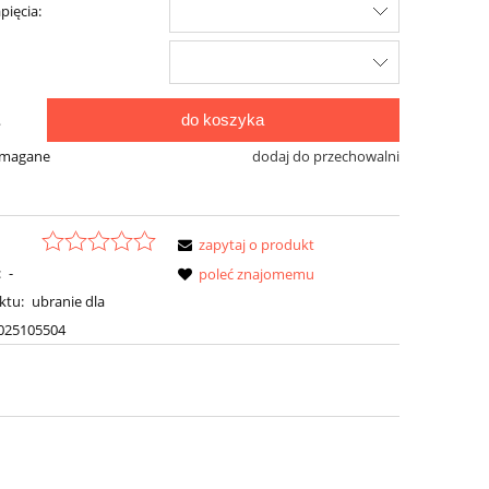
pięcia:
do koszyka
.
ymagane
dodaj do przechowalni
zapytaj o produkt
:
-
poleć znajomemu
ktu:
ubranie dla
025105504