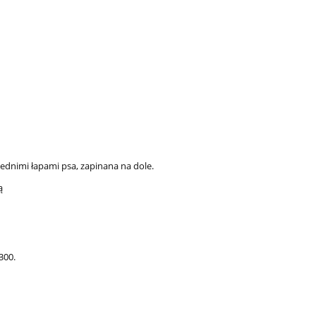
ednimi łapami psa, zapinana na dole.
ą
300.