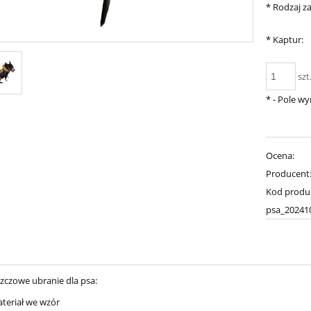
*
Rodzaj za
*
Kaptur:
szt
*
- Pole w
Ocena:
Producent
Kod produ
psa_20241
zczowe ubranie dla psa:
ateriał we wzór