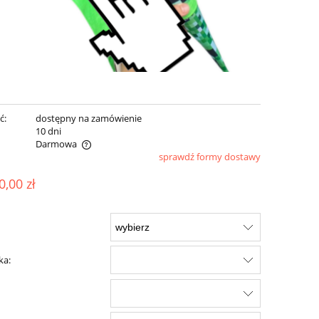
ć:
dostępny na zamówienie
:
10 dni
Darmowa
sprawdź formy dostawy
ualnych kosztów
0,00 zł
ka: