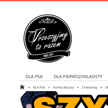
DLA PSA
DLA PIERWSZOKLASISTY
»
»
»
»
DLA PSA
Kurtka dla psa
Z kieszenią
U