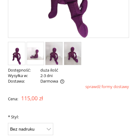
Dostępność:
duża ilość
Wysyłka w:
2-3 dni
Dostawa:
Darmowa
sprawdź formy dostawy
Cena nie zawiera ewentualnych kosztów płatności
115,00 zł
Cena:
*
Styl: