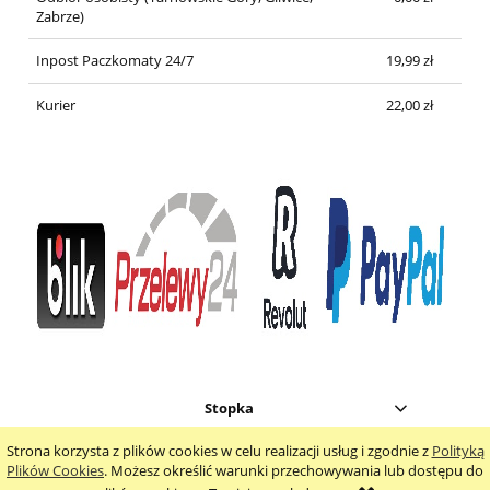
Zabrze)
Inpost Paczkomaty 24/7
19,99 zł
Kurier
22,00 zł
Stopka
Strona korzysta z plików cookies w celu realizacji usług i zgodnie z
Polityką
pokaż pełną wersję strony
Plików Cookies
. Możesz określić warunki przechowywania lub dostępu do