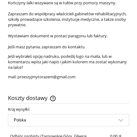
Kończyny lalki wszywane są w tułów przy pomocy maszyny.
Zapraszam do współpracy właścicieli gabinetów rehabilitacyjnych,
szkoły prowadzące szkolenia, instytucje medyczne, a także osoby
prywatne.
Wystawiam dokument w postaci paragonu lub faktury.
Jeśli masz pytania, zapraszam do kontaktu
Jeśli wybrałeś opcję nadruku, podeślij logo na maila, lub w
komentarzu wpisz jaki napis i jakim kolorem ma zostać wykonany
na lalce?
mail: przeszyjmytorazem@gmail.com
Koszty dostawy
Cena nie zawiera ewentualnych kosztów płatności
Kraj wysyłki:
Odbiór osobisty
(Tarnowskie Góry, Gliwice,
0,00 zł