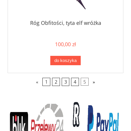
Róg Obfitości, tyta elf wróżka
100,00 zł
do koszyka
«
1
2
3
4
5
»