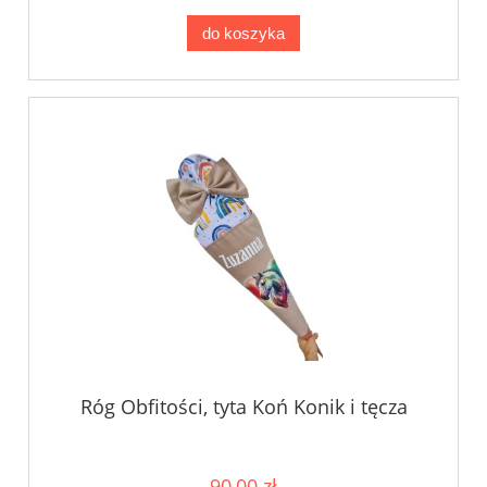
do koszyka
Róg Obfitości, tyta Koń Konik i tęcza
90,00 zł