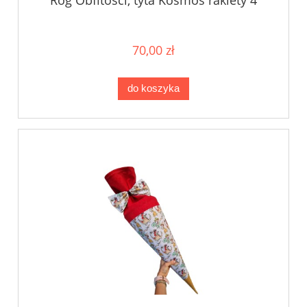
Róg Obfitości, tyta Kosmos rakiety 4
70,00 zł
do koszyka