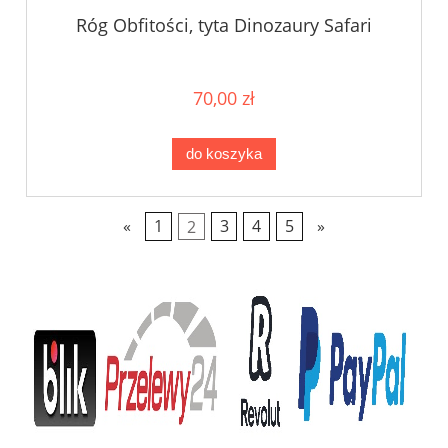
Róg Obfitości, tyta Dinozaury Safari
70,00 zł
do koszyka
«
1
2
3
4
5
»